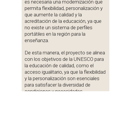
es necesaria una modernización que
permita flexibilidad, personalización y
que aumente la calidad y la
acreditación de la educación, ya que
no existe un sistema de perfiles
portátiles en la región para la
enseñanza.
De esta manera, el proyecto se alinea
con los objetivos de la UNESCO para
la educación de calidad, como el
acceso igualitario, ya que la flexibilidad
y la personalización son esenciales
para satisfacer la diversidad de
condiciones y necesidades
educativas. Así como el objetivo de
adquirir habilidades relevantes para el
trabajo, lo que tendrá una mejor
sinergia con el mercado empresarial y
una acreditación que lo respalde.